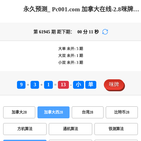
永久预测_ Pc001.com 加拿大在线-2.8咪牌结果|PC加拿大2.8预测结果|PC在线预测网站|加拿大2.8在线开奖结果预测|加拿大预测pc2.8咪牌|加拿大咪牌刮刮结果_开奖走势结果预测网站!
第
61945
期 距下期：
00
分
11
秒
大单
未开:
5
期
大双
未开:
1
期
小双
未开:
3
期
9
3
1
13
小
单
咪牌
+
+
=
-
加拿大28
加拿大西28
台湾28
比特币28
方机算法
通机算法
铁测算法