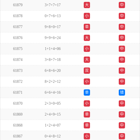
61879
3+7+7=17
大
中
61878
0+7+6=13
小
中
61877
9+8+0=17
单
中
61876
9+9+6=24
大
中
61875
1+1+4=06
小
中
61874
3+8+7=18
大
中
61873
6+8+6=20
双
中
61872
8+2+2=12
小
中
61871
6+6+4=16
单
错
61870
2+3+0=05
小
中
61869
2+4+9=15
单
中
61868
1+2+4=07
单
中
61867
0+4+8=12
小
中