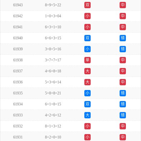
61943
8+9+5=22
双
中
61942
1+0+3=04
小
中
61941
6+3+1=10
小
中
61940
6+6+3=15
双
错
61939
3+8+5=16
小
错
61938
3+7+7=17
单
中
61937
4+6+8=18
大
中
61936
5+3+6=14
大
中
61935
5+8+8=21
小
错
61934
6+1+8=15
双
错
61933
4+2+6=12
大
错
61932
8+1+3=12
小
中
61931
8+2+0=10
小
中