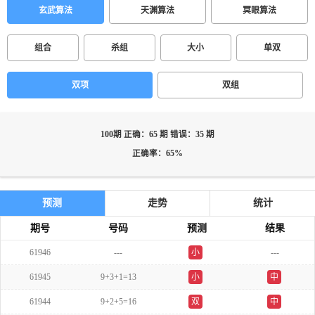
玄武算法
天渊算法
冥眼算法
组合
杀组
大小
单双
双项
双组
100期 正确：65 期 错误：35 期
正确率：65%
预测
走势
统计
期号
号码
预测
结果
61946
---
小
---
61945
9+3+1=13
小
中
61944
9+2+5=16
双
中