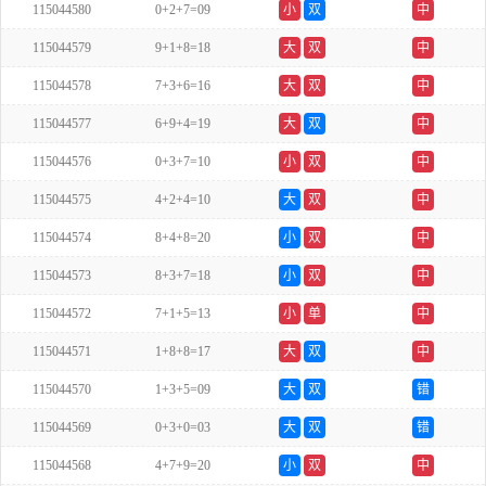
115044580
0+2+7=09
小
双
中
115044579
9+1+8=18
大
双
中
115044578
7+3+6=16
大
双
中
115044577
6+9+4=19
大
双
中
115044576
0+3+7=10
小
双
中
115044575
4+2+4=10
大
双
中
115044574
8+4+8=20
小
双
中
115044573
8+3+7=18
小
双
中
115044572
7+1+5=13
小
单
中
115044571
1+8+8=17
大
双
中
115044570
1+3+5=09
大
双
错
115044569
0+3+0=03
大
双
错
115044568
4+7+9=20
小
双
中