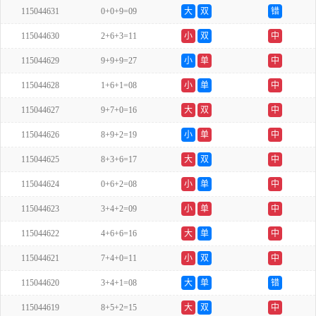
115044631
0+0+9=09
大
双
错
115044630
2+6+3=11
小
双
中
115044629
9+9+9=27
小
单
中
115044628
1+6+1=08
小
单
中
115044627
9+7+0=16
大
双
中
115044626
8+9+2=19
小
单
中
115044625
8+3+6=17
大
双
中
115044624
0+6+2=08
小
单
中
115044623
3+4+2=09
小
单
中
115044622
4+6+6=16
大
单
中
115044621
7+4+0=11
小
双
中
115044620
3+4+1=08
大
单
错
115044619
8+5+2=15
大
双
中