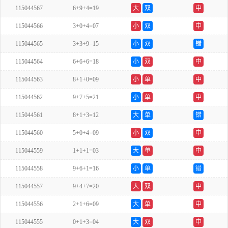
115044567
6+9+4=19
大
双
中
115044566
3+0+4=07
小
双
中
115044565
3+3+9=15
小
双
错
115044564
6+6+6=18
小
双
中
115044563
8+1+0=09
小
单
中
115044562
9+7+5=21
小
单
中
115044561
8+1+3=12
大
单
错
115044560
5+0+4=09
小
双
中
115044559
1+1+1=03
大
单
中
115044558
9+6+1=16
小
单
错
115044557
9+4+7=20
大
双
中
115044556
2+1+6=09
大
单
中
115044555
0+1+3=04
大
双
中