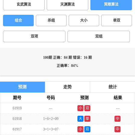
玄武算法
天渊算法
冥眼算法
组合
杀组
大小
单双
双项
双组
100期 正确：84 期 错误：16 期
正确率：84%
预测
走势
统计
期号
号码
预测
结果
61919
---
小
双
---
61918
1+6+2=09
大
单
中
61917
3+1+3=07
小
双
中