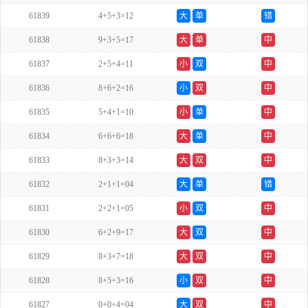
61839
4+5+3=12
大
单
错
61838
9+3+5=17
大
单
中
61837
2+5+4=11
小
双
中
61836
8+6+2=16
小
双
中
61835
5+4+1=10
小
单
中
61834
6+6+6=18
大
单
中
61833
8+3+3=14
大
双
中
61832
2+1+1=04
大
单
错
61831
2+2+1=05
小
双
中
61830
6+2+9=17
大
双
中
61829
8+3+7=18
大
双
中
61828
8+5+3=16
小
双
中
61827
0+0+4=04
大
双
中