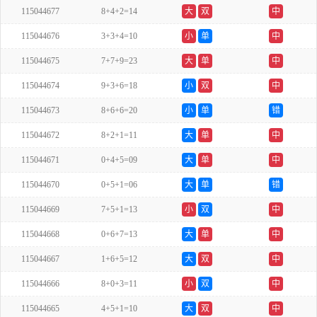
115044677
8+4+2=14
大
双
中
115044676
3+3+4=10
小
单
中
115044675
7+7+9=23
大
单
中
115044674
9+3+6=18
小
双
中
115044673
8+6+6=20
小
单
错
115044672
8+2+1=11
大
单
中
115044671
0+4+5=09
大
单
中
115044670
0+5+1=06
大
单
错
115044669
7+5+1=13
小
双
中
115044668
0+6+7=13
大
单
中
115044667
1+6+5=12
大
双
中
115044666
8+0+3=11
小
双
中
115044665
4+5+1=10
大
双
中