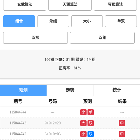
玄武算法
天渊算法
冥眼算法
组合
杀组
大小
单双
双项
双组
100期 正确：81 期 错误：19 期
正确率：81%
预测
走势
统计
期号
号码
预测
结果
115044744
---
小
单
---
115044743
9+9+2=20
大
双
中
115044742
3+0+0=03
小
双
中