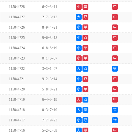
115044728
6+2+3=11
小
单
中
115044727
2+7+3=12
大
双
中
115044726
8+9+4=21
小
单
中
115044725
9+6+3=18
小
双
中
115044724
6+8+5=19
小
单
中
115044723
0+1+6=07
小
单
中
115044722
3+3+1=07
大
双
错
115044721
9+2+3=14
小
双
中
115044720
5+8+8=21
小
单
中
115044719
6+4+9=19
大
双
中
115044718
0+3+7=10
大
单
错
115044717
7+7+9=23
小
双
错
115044716
5+2+2=09
大
单
中