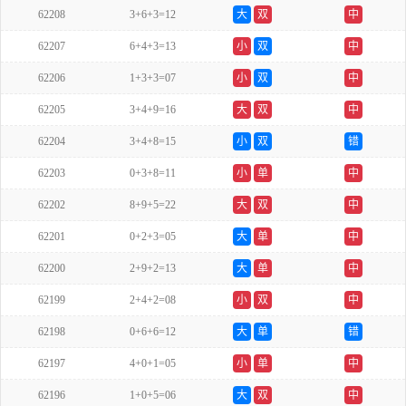
62208
3+6+3=12
大
双
中
62207
6+4+3=13
小
双
中
62206
1+3+3=07
小
双
中
62205
3+4+9=16
大
双
中
62204
3+4+8=15
小
双
错
62203
0+3+8=11
小
单
中
62202
8+9+5=22
大
双
中
62201
0+2+3=05
大
单
中
62200
2+9+2=13
大
单
中
62199
2+4+2=08
小
双
中
62198
0+6+6=12
大
单
错
62197
4+0+1=05
小
单
中
62196
1+0+5=06
大
双
中