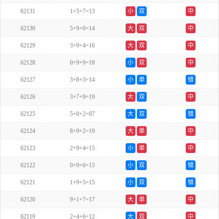
62131
1+5+7=13
小
双
中
62130
5+9+0=14
大
双
中
62129
3+9+4=16
大
双
中
62128
0+9+9=18
小
双
中
62127
3+8+3=14
小
单
错
62126
3+7+9=19
大
双
中
62125
5+0+2=07
大
双
错
62124
8+9+2=19
大
单
中
62123
2+9+4=15
小
单
中
62122
0+9+6=15
小
双
错
62121
1+9+5=15
小
双
错
62120
9+1+7=17
大
单
中
62119
2+4+6=12
大
双
中