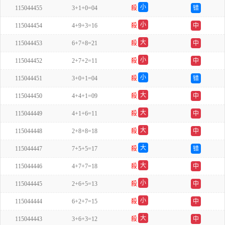
小
115044455
3+1+0=04
殺
错
双
小
115044454
4+9+3=16
殺
中
双
大
115044453
6+7+8=21
殺
中
双
小
115044452
2+7+2=11
殺
中
双
小
115044451
3+0+1=04
殺
错
双
大
115044450
4+4+1=09
殺
中
单
大
115044449
4+1+6=11
殺
中
单
大
115044448
2+8+8=18
殺
中
单
大
115044447
7+5+5=17
殺
错
单
大
115044446
4+7+7=18
殺
中
单
小
115044445
2+6+5=13
殺
中
双
小
115044444
6+2+7=15
殺
中
双
大
115044443
3+6+3=12
殺
中