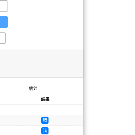
统计
结果
---
错
错