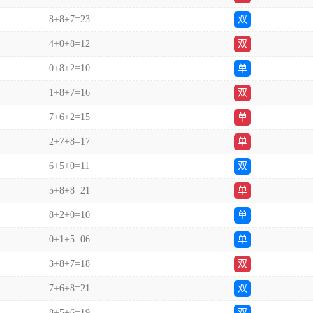
8+8+7=23
双
4+0+8=12
双
0+8+2=10
单
1+8+7=16
双
7+6+2=15
单
2+7+8=17
单
6+5+0=11
双
5+8+8=21
单
8+2+0=10
单
0+1+5=06
单
3+8+7=18
双
7+6+8=21
双
8+5+6=19
双