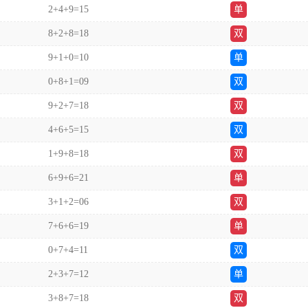
2+4+9=15
单
8+2+8=18
双
9+1+0=10
单
0+8+1=09
双
9+2+7=18
双
4+6+5=15
双
1+9+8=18
双
6+9+6=21
单
3+1+2=06
双
7+6+6=19
单
0+7+4=11
双
2+3+7=12
单
3+8+7=18
双