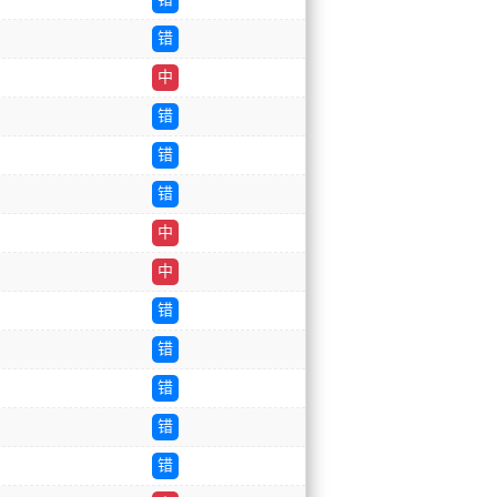
错
中
错
错
错
中
中
错
错
错
错
错