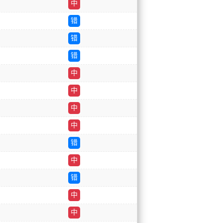
中
错
错
错
中
中
中
中
错
中
错
中
中