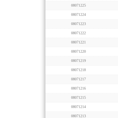
08071225
08071224
08071223
08071222
08071221
08071220
08071219
08071218
08071217
08071216
08071215
08071214
08071213