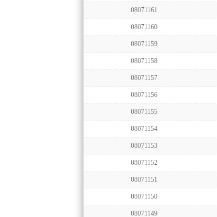
08071161
08071160
08071159
08071158
08071157
08071156
08071155
08071154
08071153
08071152
08071151
08071150
08071149