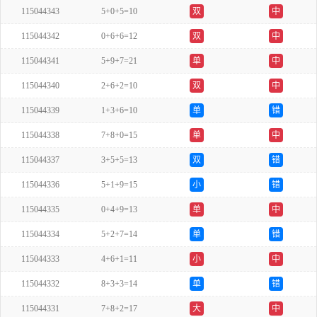
115044343
5+0+5=10
双
中
115044342
0+6+6=12
双
中
115044341
5+9+7=21
单
中
115044340
2+6+2=10
双
中
115044339
1+3+6=10
单
错
115044338
7+8+0=15
单
中
115044337
3+5+5=13
双
错
115044336
5+1+9=15
小
错
115044335
0+4+9=13
单
中
115044334
5+2+7=14
单
错
115044333
4+6+1=11
小
中
115044332
8+3+3=14
单
错
115044331
7+8+2=17
大
中