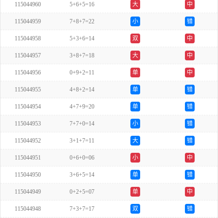
115044960
5+6+5=16
大
中
115044959
7+8+7=22
小
错
115044958
5+3+6=14
双
中
115044957
3+8+7=18
大
中
115044956
0+9+2=11
单
中
115044955
4+8+2=14
单
错
115044954
4+7+9=20
单
错
115044953
7+7+0=14
小
错
115044952
3+1+7=11
大
错
115044951
0+6+0=06
小
中
115044950
3+6+5=14
单
错
115044949
0+2+5=07
单
中
115044948
7+3+7=17
双
错