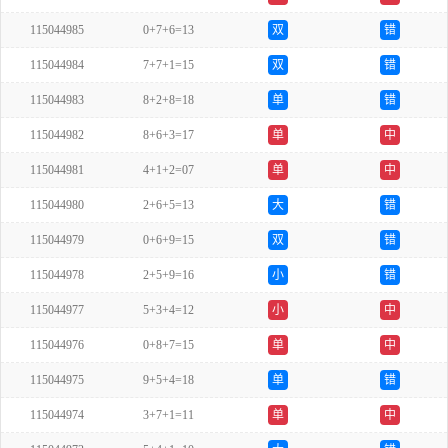
115044985
0+7+6=13
双
错
115044984
7+7+1=15
双
错
115044983
8+2+8=18
单
错
115044982
8+6+3=17
单
中
115044981
4+1+2=07
单
中
115044980
2+6+5=13
大
错
115044979
0+6+9=15
双
错
115044978
2+5+9=16
小
错
115044977
5+3+4=12
小
中
115044976
0+8+7=15
单
中
115044975
9+5+4=18
单
错
115044974
3+7+1=11
单
中