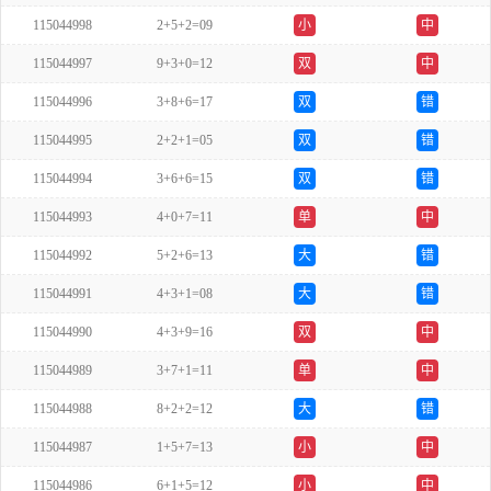
115044998
2+5+2=09
小
中
115044997
9+3+0=12
双
中
115044996
3+8+6=17
双
错
115044995
2+2+1=05
双
错
115044994
3+6+6=15
双
错
115044993
4+0+7=11
单
中
115044992
5+2+6=13
大
错
115044991
4+3+1=08
大
错
115044990
4+3+9=16
双
中
115044989
3+7+1=11
单
中
115044988
8+2+2=12
大
错
115044987
1+5+7=13
小
中
115044986
6+1+5=12
小
中