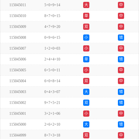
115045011
5+0+9=14
大
中
115045010
8+7+0=15
单
中
115045009
4+7+9=20
双
中
115045008
0+9+6=15
小
错
115045007
1+2+0=03
小
中
115045006
2+4+4=10
单
错
115045005
6+5+0=11
小
中
115045004
6+0+8=14
双
中
115045003
0+4+3=07
大
错
115045002
9+7+5=21
双
错
115045001
3+2+1=06
小
中
115045000
2+6+2=10
大
错
115044999
8+7+3=18
双
中