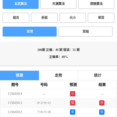
玄武算法
天渊算法
冥眼算法
组合
杀组
大小
单双
双项
双组
100期 正确：49 期 错误：51 期
正确率：49%
预测
走势
统计
期号
号码
预测
结果
115045014
---
小
---
115045013
0+3+9=12
双
中
115045012
7+6+5=18
单
错