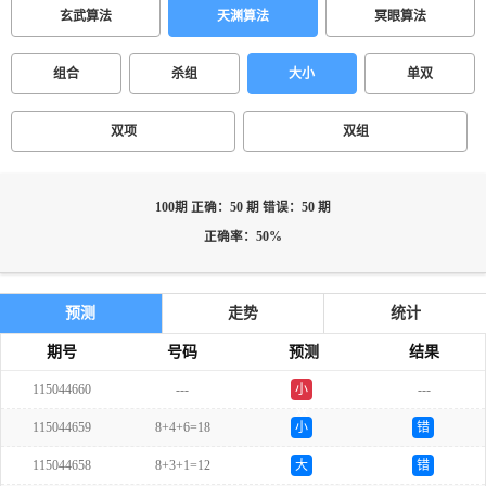
玄武算法
天渊算法
冥眼算法
组合
杀组
大小
单双
双项
双组
100期 正确：50 期 错误：50 期
正确率：50%
预测
走势
统计
期号
号码
预测
结果
115044660
---
小
---
双
115044659
8+4+6=18
小
错
115044658
8+3+1=12
大
错