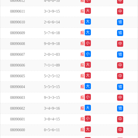
小
08090612
4+6+0=10
殺
中
单
大
08090611
3+3+9=15
殺
中
双
大
08090610
2+6+6=14
殺
错
双
大
08090609
5+7+6=18
殺
错
双
小
08090608
9+0+9=18
殺
中
双
小
08090607
2+0+1=03
殺
错
单
大
08090606
7+1+1=09
殺
中
双
大
08090605
5+2+5=12
殺
中
单
大
08090604
5+5+5=15
殺
错
单
小
08090603
9+3+3=15
殺
中
双
大
08090602
3+4+9=16
殺
错
双
小
08090601
3+8+4=15
殺
中
单
大
08090600
0+5+6=11
殺
中
单