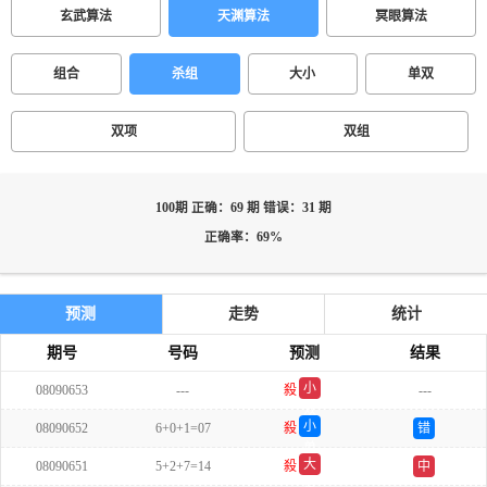
玄武算法
天渊算法
冥眼算法
组合
杀组
大小
单双
双项
双组
100期 正确：69 期 错误：31 期
正确率：69%
预测
走势
统计
期号
号码
预测
结果
小
08090653
---
殺
---
双
小
08090652
6+0+1=07
殺
错
单
大
08090651
5+2+7=14
殺
中
单