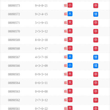
单
小
08090573
9+4+8=21
殺
中
单
大
08090572
9+2+4=15
殺
错
单
大
08090571
5+1+9=15
殺
中
双
大
08090570
2+5+5=12
殺
中
双
大
08090569
8+8+2=18
殺
中
单
小
08090568
6+4+7=17
殺
中
双
大
08090567
4+5+7=16
殺
错
双
小
08090566
4+3+2=09
殺
错
单
大
08090565
0+9+5=14
殺
中
单
大
08090564
0+6+5=11
殺
中
单
大
08090563
0+0+0=00
殺
中
双
小
08090562
2+7+3=12
殺
中
单
大
08090561
9+7+6=22
殺
中