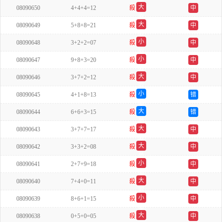
大
08090650
4+4+4=12
殺
中
双
大
08090649
5+8+8=21
殺
中
双
小
08090648
3+2+2=07
殺
中
双
小
08090647
9+8+3=20
殺
中
双
大
08090646
3+7+2=12
殺
中
双
小
08090645
4+1+8=13
殺
错
单
大
08090644
6+6+3=15
殺
错
单
大
08090643
3+7+7=17
殺
中
双
大
08090642
3+3+2=08
殺
中
单
小
08090641
2+7+9=18
殺
中
单
大
08090640
7+4+0=11
殺
中
双
小
08090639
8+6+1=15
殺
中
单
大
08090638
0+5+0=05
殺
中