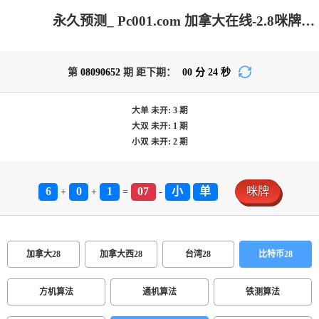
永久预测_ Pc001.com 加拿大在线-2.8咪牌结果|PC加拿大2.8预测结果|PC在线预测网站|加拿大2.8在线开奖结果预测|加拿大预测pc2.8咪牌|加拿大咪牌刮刮结果_开奖走势结果预测网站!
第
08090652
期 距下期：
00
分
24
秒
大单
未开:
3
期
大双
未开:
1
期
小双
未开:
2
期
6
0
1
07
小
单
咪牌
+
+
=
-
加拿大28
加拿大西28
台湾28
比特币28
方机算法
通机算法
铁测算法