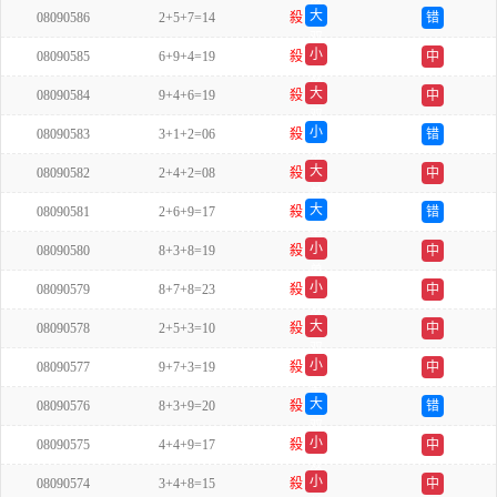
大
08090586
2+5+7=14
殺
错
双
小
08090585
6+9+4=19
殺
中
双
大
08090584
9+4+6=19
殺
中
双
小
08090583
3+1+2=06
殺
错
双
大
08090582
2+4+2=08
殺
中
单
大
08090581
2+6+9=17
殺
错
单
小
08090580
8+3+8=19
殺
中
单
小
08090579
8+7+8=23
殺
中
双
大
08090578
2+5+3=10
殺
中
双
小
08090577
9+7+3=19
殺
中
单
大
08090576
8+3+9=20
殺
错
双
小
08090575
4+4+9=17
殺
中
双
小
08090574
3+4+8=15
殺
中