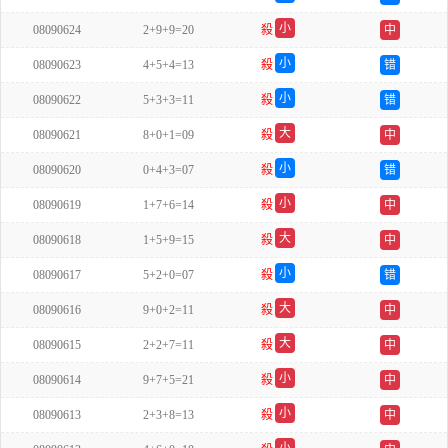
双
小
08090624
2+9+9=20
殺
中
单
小
08090623
4+5+4=13
殺
错
单
小
08090622
5+3+3=11
殺
错
单
大
08090621
8+0+1=09
殺
中
双
小
08090620
0+4+3=07
殺
错
单
小
08090619
1+7+6=14
殺
中
双
大
08090618
1+5+9=15
殺
中
双
小
08090617
5+2+0=07
殺
错
单
大
08090616
9+0+2=11
殺
中
单
大
08090615
2+2+7=11
殺
中
双
小
08090614
9+7+5=21
殺
中
双
小
08090613
2+3+8=13
殺
中
双