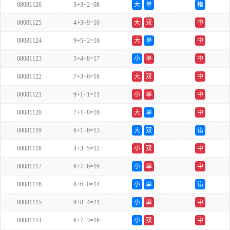
08081126
3+3+2=08
大
单
错
08081125
4+3+9=16
大
双
中
08081124
9+5+2=16
大
单
中
08081123
5+4+8=17
小
单
中
08081122
7+3+6=16
大
双
中
08081121
9+1+1=11
小
单
中
08081120
7+1+8=16
大
单
中
08081119
6+1+6=13
大
双
错
08081118
4+3+5=12
小
双
中
08081117
6+7+6=19
小
单
中
08081116
8+6+0=14
小
单
错
08081115
9+8+4=21
小
单
中
08081114
6+7+3=16
小
双
中