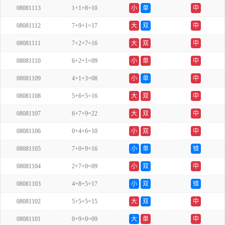
08081113
1+1+8=10
小
单
中
08081112
7+9+1=17
大
双
中
08081111
7+2+7=16
大
双
中
08081110
6+2+1=09
小
单
中
08081109
4+1+3=08
小
单
中
08081108
5+6+5=16
大
双
中
08081107
6+7+9=22
大
双
中
08081106
0+4+6=10
小
双
中
08081105
7+0+9=16
小
单
错
08081104
2+7+0=09
小
双
中
08081103
4+8+5=17
小
双
错
08081102
5+5+5=15
大
双
中
08081101
0+9+0=09
大
单
中