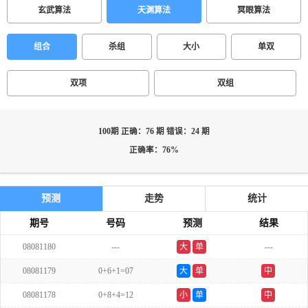
玄武算法
天渊算法
冥眼算法
组合
杀组
大小
单双
双项
双组
100期 正确：76 期 错误：24 期
正确率：76%
预测
走势
统计
期号
号码
预测
结果
08081180
---
大
单
---
08081179
0+6+1=07
大
单
中
08081178
0+8+4=12
小
单
中