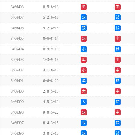
3466408
0+5+8=13
单
中
3466407
5+2+6=13
双
错
3466406
9+2+4=15
双
错
3466405
0+6+8=14
双
中
3466404
0+9+9=18
小
错
3466403
1+3+9=13
单
中
3466402
4+1+8=13
小
中
3466401
6+6+8=20
单
错
3466400
2+8+5=15
大
中
3466399
4+5+3=12
大
错
3466398
9+8+5=22
双
中
3466397
8+4+3=15
双
错
3466396
3+8+2=13
双
错