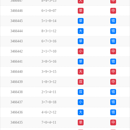
3466447
8+4+3=15
大
中
3466446
6+1+0=07
单
中
3466445
5+1+8=14
单
错
3466444
8+3+1=12
大
错
3466443
6+7+3=16
单
错
3466442
2+1+7=10
小
中
3466441
3+8+5=16
单
错
3466440
3+9+3=15
大
中
3466439
1+8+3=12
双
中
3466438
2+5+4=11
双
错
3466437
3+7+8=18
小
错
3466436
4+6+2=12
大
错
3466435
7+0+4=11
单
中