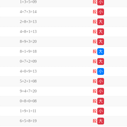
1+3+5=09
殺
小
双
4+7+3=14
殺
小
单
2+8+3=13
殺
大
单
4+8+1=13
殺
大
单
8+9+3=20
殺
大
单
8+1+9=18
殺
大
双
0+7+2=09
殺
大
单
4+0+9=13
殺
小
单
5+2+1=08
殺
小
单
9+4+7=20
殺
小
单
0+8+0=08
殺
大
双
1+9+1=11
殺
小
双
6+5+8=19
殺
大