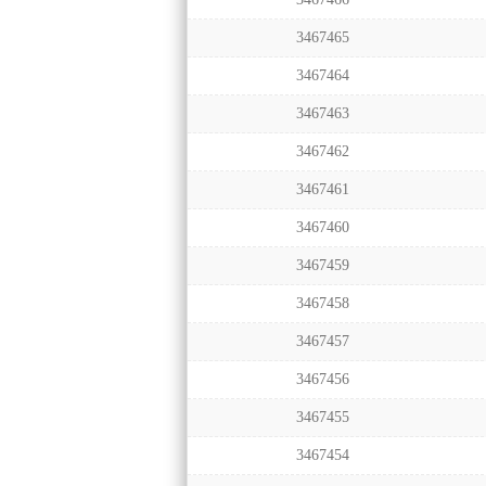
3467465
3467464
3467463
3467462
3467461
3467460
3467459
3467458
3467457
3467456
3467455
3467454