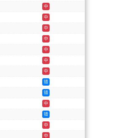
中
中
中
中
中
中
中
错
错
中
错
中
中