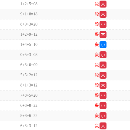
双
1+2+5=08
殺
大
双
9+1+8=18
殺
大
单
8+9+3=20
殺
小
双
1+2+9=12
殺
大
双
1+4+5=10
殺
小
双
0+5+3=08
殺
小
单
6+3+0=09
殺
大
双
5+5+2=12
殺
大
单
8+1+3=12
殺
大
双
7+8+5=20
殺
小
双
6+8+8=22
殺
小
双
8+8+6=22
殺
小
单
6+3+3=12
殺
大