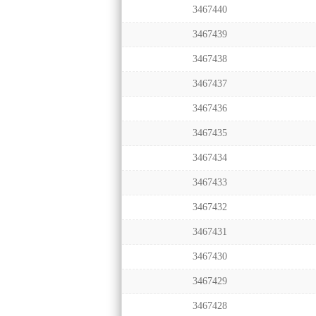
3467440
3467439
3467438
3467437
3467436
3467435
3467434
3467433
3467432
3467431
3467430
3467429
3467428