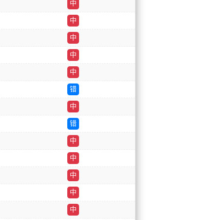
中
中
中
中
中
错
中
错
中
中
中
中
中