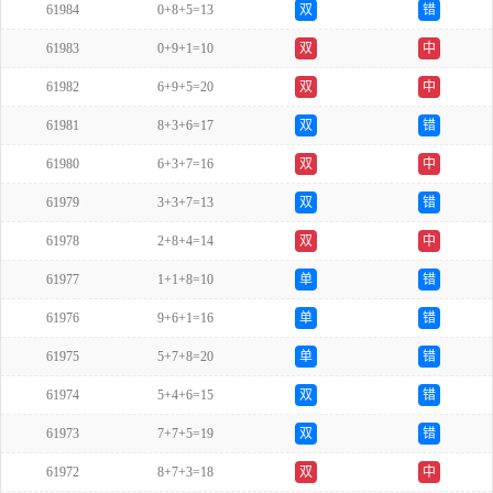
61984
0+8+5=13
双
错
61983
0+9+1=10
双
中
61982
6+9+5=20
双
中
61981
8+3+6=17
双
错
61980
6+3+7=16
双
中
61979
3+3+7=13
双
错
61978
2+8+4=14
双
中
61977
1+1+8=10
单
错
61976
9+6+1=16
单
错
61975
5+7+8=20
单
错
61974
5+4+6=15
双
错
61973
7+7+5=19
双
错
61972
8+7+3=18
双
中