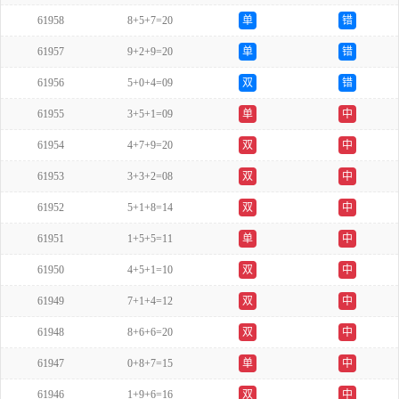
61958
8+5+7=20
单
错
61957
9+2+9=20
单
错
61956
5+0+4=09
双
错
61955
3+5+1=09
单
中
61954
4+7+9=20
双
中
61953
3+3+2=08
双
中
61952
5+1+8=14
双
中
61951
1+5+5=11
单
中
61950
4+5+1=10
双
中
61949
7+1+4=12
双
中
61948
8+6+6=20
双
中
61947
0+8+7=15
单
中
61946
1+9+6=16
双
中