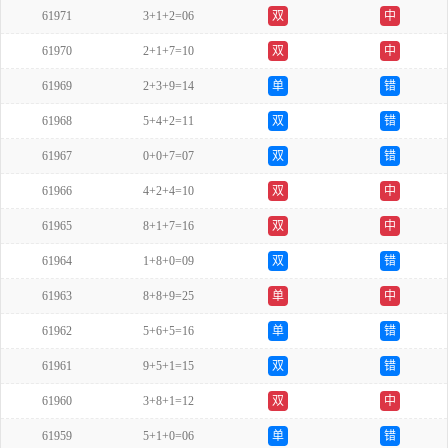
61971
3+1+2=06
双
中
61970
2+1+7=10
双
中
61969
2+3+9=14
单
错
61968
5+4+2=11
双
错
61967
0+0+7=07
双
错
61966
4+2+4=10
双
中
61965
8+1+7=16
双
中
61964
1+8+0=09
双
错
61963
8+8+9=25
单
中
61962
5+6+5=16
单
错
61961
9+5+1=15
双
错
61960
3+8+1=12
双
中
61959
5+1+0=06
单
错