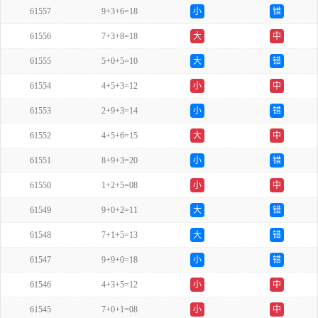
61557
9+3+6=18
小
错
61556
7+3+8=18
大
中
61555
5+0+5=10
大
错
61554
4+5+3=12
小
中
61553
2+9+3=14
小
错
61552
4+5+6=15
大
中
61551
8+9+3=20
小
错
61550
1+2+5=08
小
中
61549
9+0+2=11
大
错
61548
7+1+5=13
大
错
61547
9+9+0=18
小
错
61546
4+3+5=12
小
中
61545
7+0+1=08
小
中