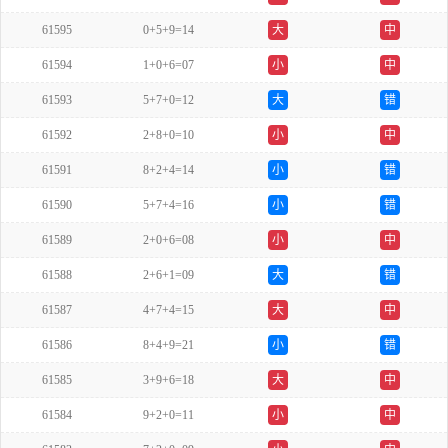
61595
0+5+9=14
大
中
61594
1+0+6=07
小
中
61593
5+7+0=12
大
错
61592
2+8+0=10
小
中
61591
8+2+4=14
小
错
61590
5+7+4=16
小
错
61589
2+0+6=08
小
中
61588
2+6+1=09
大
错
61587
4+7+4=15
大
中
61586
8+4+9=21
小
错
61585
3+9+6=18
大
中
61584
9+2+0=11
小
中