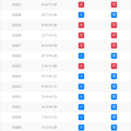
61621
6+6+7=19
大
中
61620
0+7+3=10
大
错
61619
8+9+9=26
大
中
61618
5+7+3=15
大
中
61617
6+4+9=19
大
中
61616
8+3+9=20
小
错
61615
1+6+2=09
小
中
61614
9+7+6=22
小
错
61613
9+0+2=11
大
错
61612
5+4+4=13
大
错
61611
6+3+9=18
小
错
61610
7+6+2=15
小
错
61609
3+2+5=10
大
错