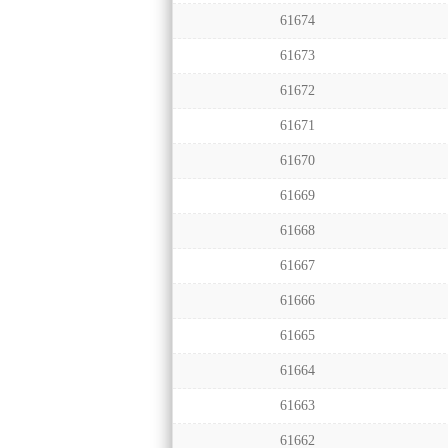
61674
61673
61672
61671
61670
61669
61668
61667
61666
61665
61664
61663
61662