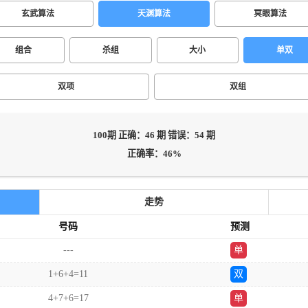
玄武算法
天渊算法
冥眼算法
组合
杀组
大小
单双
双项
双组
100期 正确：46 期 错误：54 期
正确率：46%
走势
号码
预测
---
单
1+6+4=11
双
4+7+6=17
单