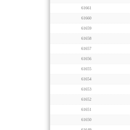
61661
61660
61659
61658
61657
61656
61655
61654
61653
61652
61651
61650
61649