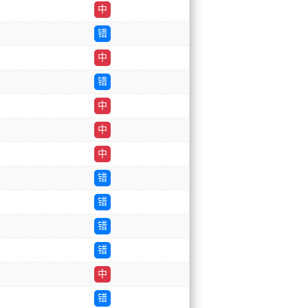
中
错
中
错
中
中
中
错
错
错
错
中
错