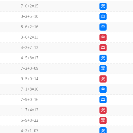
7+6+2=15
双
3+2+5=10
单
8+6+2=16
单
3+6+2=11
单
4+2+7=13
单
4+5+8=17
双
7+2+0=09
双
9+5+0=14
双
7+1+8=16
单
7+9+0=16
单
1+7+4=12
双
5+9+8=22
双
4+2+1=07
双