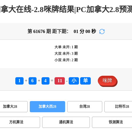
第
61676
期 距下期：
01
分
00
秒
大单
未开:
1
期
大双
未开:
3
期
小双
未开:
2
期
1
+
6
+
4
=
11
-
小
单
咪牌
加拿大28
加拿大西28
台湾28
比特币28
方机算法
通机算法
铁测算法