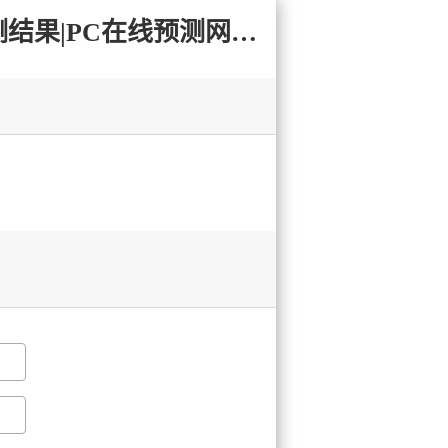
永久预测_ Pc001.com 加拿大在线-2.8咪牌结果|PC加拿大2.8预测结果|PC在线预测网站|加拿大2.8在线开奖结果预测|加拿大预测pc2.8咪牌|加拿大咪牌刮刮结果_开奖走势结果预测网站!