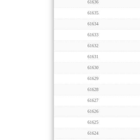
61636
61635
61634
61633
61632
61631
61630
61629
61628
61627
61626
61625
61624