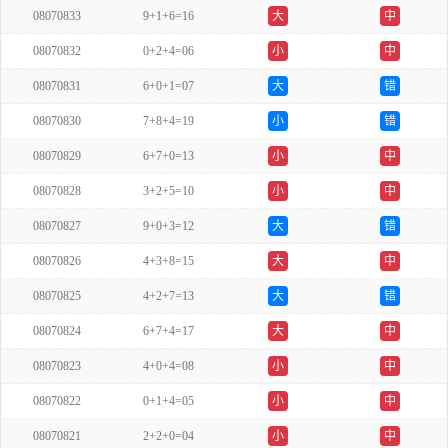
08070833
9+1+6=16
大
中
08070832
0+2+4=06
小
中
08070831
6+0+1=07
大
错
08070830
7+8+4=19
小
错
08070829
6+7+0=13
小
中
08070828
3+2+5=10
小
中
08070827
9+0+3=12
大
错
08070826
4+3+8=15
大
中
08070825
4+2+7=13
大
错
08070824
6+7+4=17
大
中
08070823
4+0+4=08
小
中
08070822
0+1+4=05
小
中
08070821
2+2+0=04
小
中