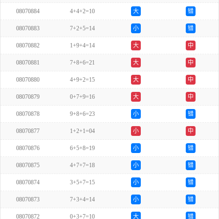
08070884
4+4+2=10
大
错
08070883
7+2+5=14
小
错
08070882
1+9+4=14
大
中
08070881
7+8+6=21
大
中
08070880
4+9+2=15
大
中
08070879
0+7+9=16
大
中
08070878
9+8+6=23
小
错
08070877
1+2+1=04
小
中
08070876
6+5+8=19
小
错
08070875
4+7+7=18
小
错
08070874
3+5+7=15
小
错
08070873
7+3+4=14
小
错
08070872
0+3+7=10
大
错