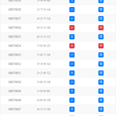
08070859
1+4+4=09
大
错
08070858
2+7+5=14
小
错
08070857
4+3+7=14
小
错
08070856
6+3+1=10
小
中
08070855
8+3+2=13
大
错
08070854
7+9+9=25
大
中
08070853
1+8+7=16
小
错
08070852
5+3+6=14
小
错
08070851
2+2+8=12
大
错
08070850
5+8+5=18
小
错
08070849
1+0+0=01
大
错
08070848
4+9+6=19
小
错
08070847
4+1+5=10
大
错