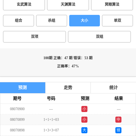
玄武算法
天渊算法
冥眼算法
组合
杀组
大小
单双
双项
双组
100期 正确：47 期 错误：53 期
正确率：47%
预测
走势
统计
期号
号码
预测
结果
08070900
---
小
---
双
08070899
1+1+1=03
小
中
08070898
1+3+3=07
大
错