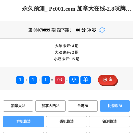
永久预测_ Pc001.com 加拿大在线-2.8咪牌结果|PC加拿大2.8预测结果|PC在线预测网站|加拿大2.8在线开奖结果预测|加拿大预测pc2.8咪牌|加拿大咪牌刮刮结果_开奖走势结果预测网站!
第
08070899
期 距下期：
00
分
50
秒
大单
未开:
4
期
大双
未开:
2
期
小双
未开:
15
期
1
1
1
03
小
单
咪牌
+
+
=
-
加拿大28
加拿大西28
台湾28
比特币28
方机算法
通机算法
铁测算法