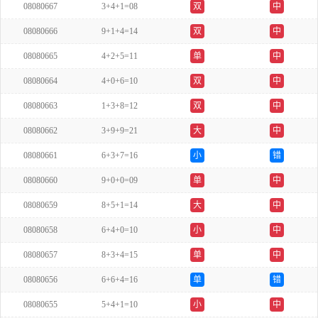
08080667
3+4+1=08
双
中
08080666
9+1+4=14
双
中
08080665
4+2+5=11
单
中
08080664
4+0+6=10
双
中
08080663
1+3+8=12
双
中
08080662
3+9+9=21
大
中
08080661
6+3+7=16
小
错
08080660
9+0+0=09
单
中
08080659
8+5+1=14
大
中
08080658
6+4+0=10
小
中
08080657
8+3+4=15
单
中
08080656
6+6+4=16
单
错
08080655
5+4+1=10
小
中