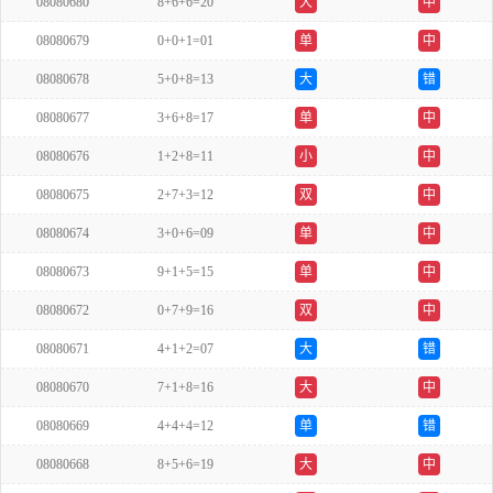
08080680
8+6+6=20
大
中
08080679
0+0+1=01
单
中
08080678
5+0+8=13
大
错
08080677
3+6+8=17
单
中
08080676
1+2+8=11
小
中
08080675
2+7+3=12
双
中
08080674
3+0+6=09
单
中
08080673
9+1+5=15
单
中
08080672
0+7+9=16
双
中
08080671
4+1+2=07
大
错
08080670
7+1+8=16
大
中
08080669
4+4+4=12
单
错
08080668
8+5+6=19
大
中