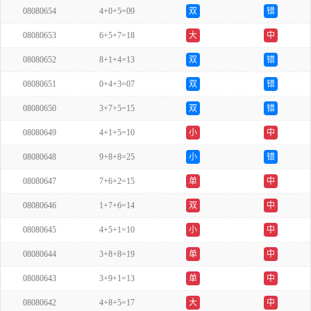
08080654
4+0+5=09
双
错
08080653
6+5+7=18
大
中
08080652
8+1+4=13
双
错
08080651
0+4+3=07
双
错
08080650
3+7+5=15
双
错
08080649
4+1+5=10
小
中
08080648
9+8+8=25
小
错
08080647
7+6+2=15
单
中
08080646
1+7+6=14
双
中
08080645
4+5+1=10
小
中
08080644
3+8+8=19
单
中
08080643
3+9+1=13
单
中
08080642
4+8+5=17
大
中